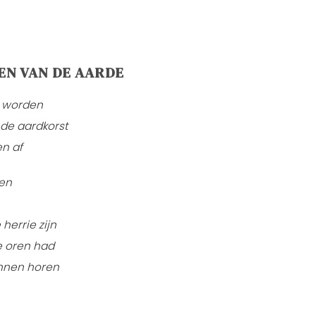
EN VAN DE AARDE
t worden
 de aardkorst
en af
en
herrie zijn
e oren had
kunnen horen