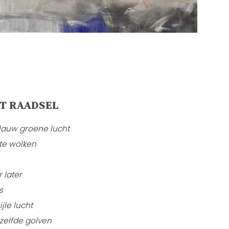
T RAADSEL
lauw groene lucht
te wolken
 later
s
jle lucht
zelfde golven