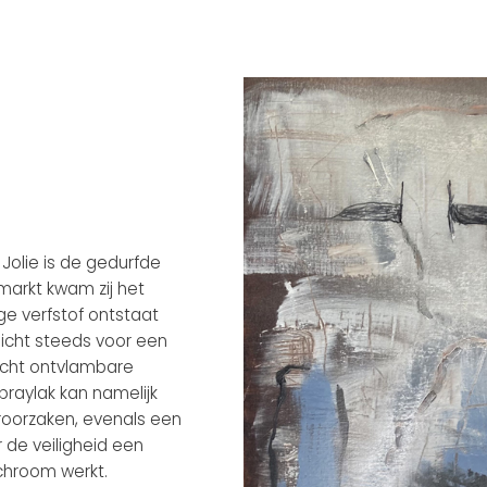
Jolie is de gedurfde
arkt kwam zij het
ige verfstof ontstaat
licht steeds voor een
icht ontvlambare
raylak kan namelijk
eroorzaken, evenals een
 de veiligheid een
 chroom werkt.