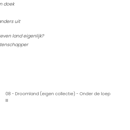
n doek
anders uit
reven land eigenlijk?
etenschapper
08 - Droomland (eigen collectie) - Onder de loep
III