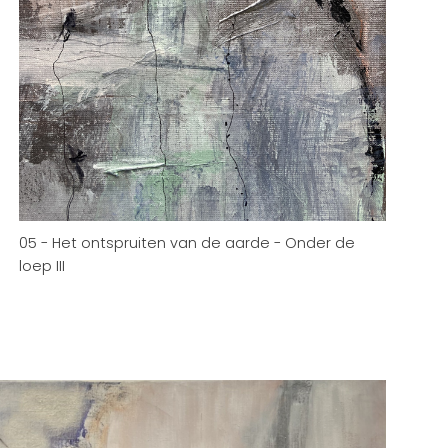
05 - Het ontspruiten van de aarde - Onder de
loep III