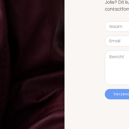
Jolie? Dit 
contactform