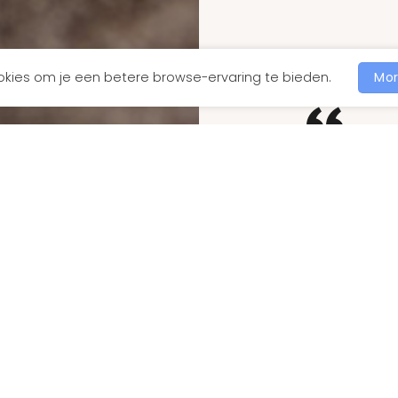
ookies om je een betere browse-ervaring te bieden.
Mor
“
enlijk is alles in het echt veel moo