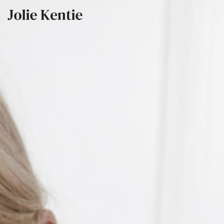
Skip
to
content