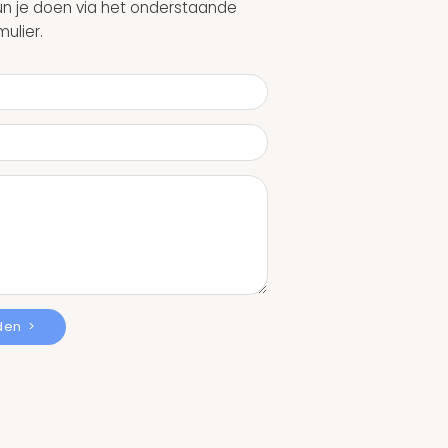
kun je doen via het onderstaande
ulier.