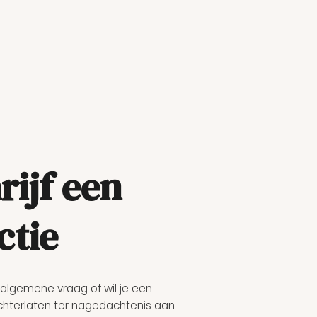
rijf een
ctie
 algemene vraag of wil je een
achterlaten ter nagedachtenis aan